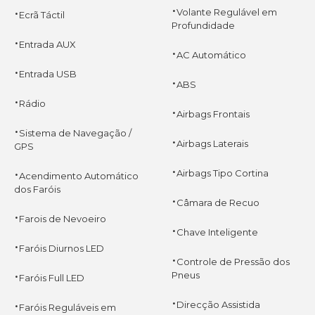
·
·
Volante Regulável em
Ecrã Táctil
Profundidade
·
Entrada AUX
·
AC Automático
·
Entrada USB
·
ABS
·
Rádio
·
Airbags Frontais
·
Sistema de Navegação /
·
Airbags Laterais
GPS
·
·
Airbags Tipo Cortina
Acendimento Automático
dos Faróis
·
Câmara de Recuo
·
Farois de Nevoeiro
·
Chave Inteligente
·
Faróis Diurnos LED
·
Controle de Pressão dos
·
Pneus
Faróis Full LED
·
·
Direcção Assistida
Faróis Reguláveis em