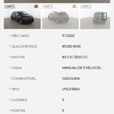
Next
·
MÊS / ANO
11 / 2022
·
QUILÓMETROS
67.250 KMS
·
MOTOR
83 CV / 1200 CC
·
CAIXA
MANUAL DE 5 VELOCIDADES
·
COMBUSTÍVEL
GASOLINA
·
TIPO
UTILITÁRIO
·
LUGARES
5
·
PORTAS
5