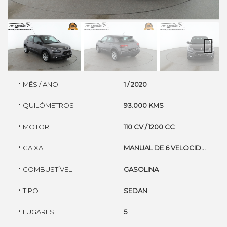
Next
·
MÊS / ANO
1 / 2020
·
QUILÓMETROS
93.000 KMS
·
MOTOR
110 CV / 1200 CC
·
CAIXA
MANUAL DE 6 VELOCIDADES
·
COMBUSTÍVEL
GASOLINA
·
TIPO
SEDAN
·
LUGARES
5