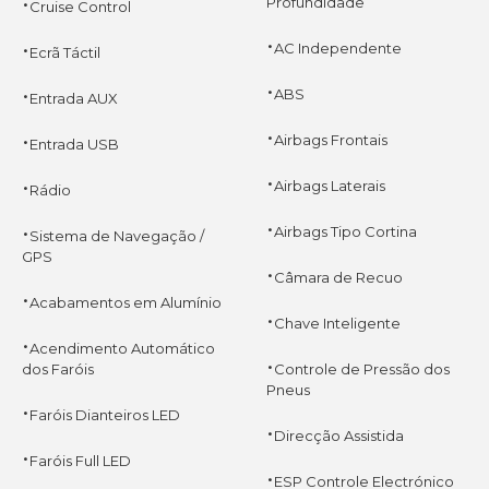
·
Profundidade
Cruise Control
·
·
AC Independente
Ecrã Táctil
·
·
ABS
Entrada AUX
·
·
Airbags Frontais
Entrada USB
·
·
Airbags Laterais
Rádio
·
·
Airbags Tipo Cortina
Sistema de Navegação /
GPS
·
Câmara de Recuo
·
Acabamentos em Alumínio
·
Chave Inteligente
·
Acendimento Automático
·
dos Faróis
Controle de Pressão dos
Pneus
·
Faróis Dianteiros LED
·
Direcção Assistida
·
Faróis Full LED
·
ESP Controle Electrónico