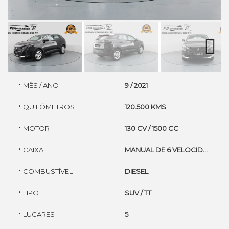
Next
·
MÊS / ANO
9 / 2021
·
QUILÓMETROS
120.500 KMS
·
MOTOR
130 CV / 1500 CC
·
CAIXA
MANUAL DE 6 VELOCIDADES
·
COMBUSTÍVEL
DIESEL
·
TIPO
SUV / TT
·
LUGARES
5