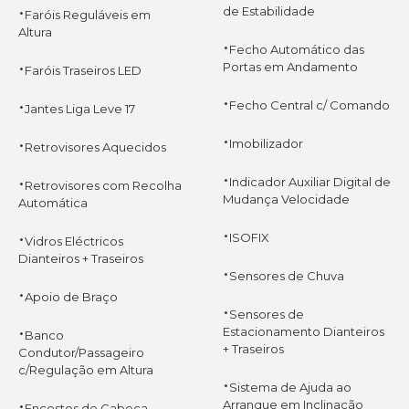
·
de Estabilidade
Faróis Reguláveis em
Altura
·
Fecho Automático das
·
Portas em Andamento
Faróis Traseiros LED
·
·
Fecho Central c/ Comando
Jantes Liga Leve 17
·
·
Imobilizador
Retrovisores Aquecidos
·
·
Indicador Auxiliar Digital de
Retrovisores com Recolha
Mudança Velocidade
Automática
·
·
ISOFIX
Vidros Eléctricos
Dianteiros + Traseiros
·
Sensores de Chuva
·
Apoio de Braço
·
Sensores de
·
Estacionamento Dianteiros
Banco
+ Traseiros
Condutor/Passageiro
c/Regulação em Altura
·
Sistema de Ajuda ao
·
Arranque em Inclinação
Encostos de Cabeça