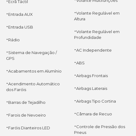
·
Volante Multifunções
Ecrã Táctil
·
·
Volante Regulável em
Entrada AUX
Altura
·
Entrada USB
·
Volante Regulável em
·
Profundidade
Rádio
·
·
AC Independente
Sistema de Navegação /
GPS
·
ABS
·
Acabamentos em Alumínio
·
Airbags Frontais
·
Acendimento Automático
·
Airbags Laterais
dos Faróis
·
·
Airbags Tipo Cortina
Barras de Tejadilho
·
·
Câmara de Recuo
Farois de Nevoeiro
·
·
Controle de Pressão dos
Faróis Dianteiros LED
Pneus