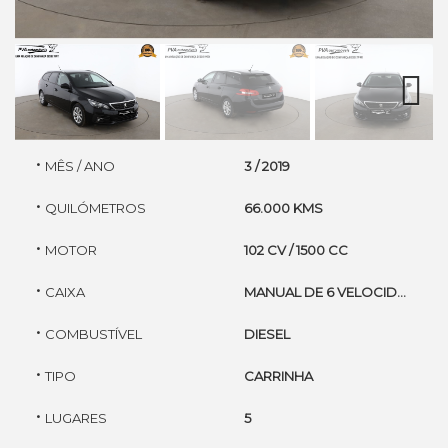
Next
·
MÊS / ANO
3 / 2019
·
QUILÓMETROS
66.000 KMS
·
MOTOR
102 CV / 1500 CC
·
CAIXA
MANUAL DE 6 VELOCIDADES
·
COMBUSTÍVEL
DIESEL
·
TIPO
CARRINHA
·
LUGARES
5