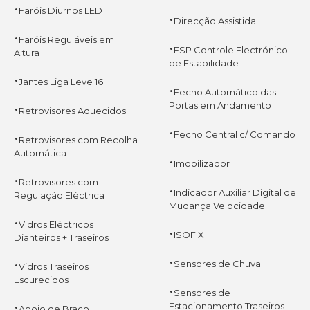
·
Faróis Diurnos LED
·
Direcção Assistida
·
Faróis Reguláveis em
·
ESP Controle Electrónico
Altura
de Estabilidade
·
Jantes Liga Leve 16
·
Fecho Automático das
·
Portas em Andamento
Retrovisores Aquecidos
·
·
Fecho Central c/ Comando
Retrovisores com Recolha
Automática
·
Imobilizador
·
Retrovisores com
·
Indicador Auxiliar Digital de
Regulação Eléctrica
Mudança Velocidade
·
Vidros Eléctricos
·
ISOFIX
Dianteiros + Traseiros
·
·
Sensores de Chuva
Vidros Traseiros
Escurecidos
·
Sensores de
·
Estacionamento Traseiros
Apoio de Braço