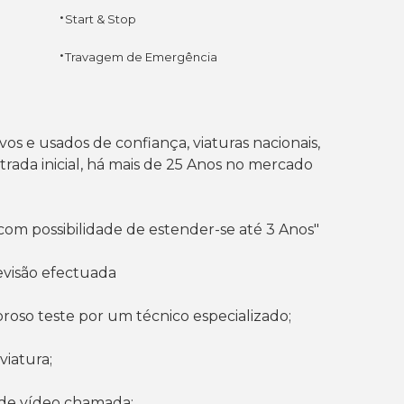
·
Start & Stop
·
Travagem de Emergência
 e usados de confiança, viaturas nacionais,
rada inicial, há mais de 25 Anos no mercado
com possibilidade de estender-se até 3 Anos"
evisão efectuada
goroso teste por um técnico especializado;
viatura;
s de vídeo chamada;