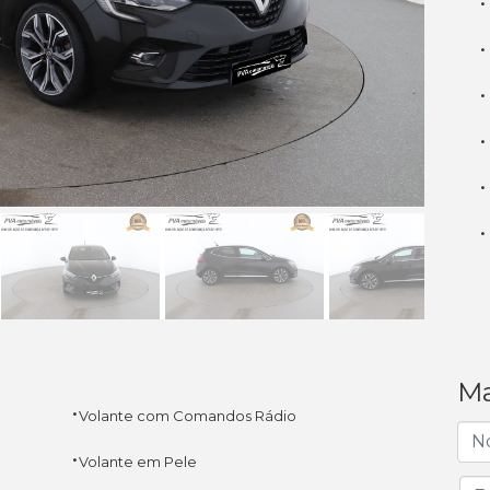
·
·
·
·
·
·
Ma
·
Volante com Comandos Rádio
·
Volante em Pele