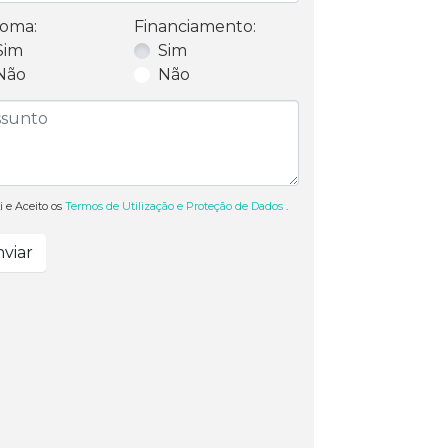
oma:
Financiamento:
Sim
Sim
Não
Não
i e Aceito os
Termos de Utilização e Proteção de Dados
.
viar