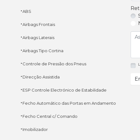
Ret
·
ABS
·
Airbags Frontais
·
Airbags Laterais
·
Airbags Tipo Cortina
·
Controle de Pressão dos Pneus
L
·
Direcção Assistida
En
·
ESP Controle Electrónico de Estabilidade
·
Fecho Automático das Portas em Andamento
·
Fecho Central c/ Comando
·
Imobilizador