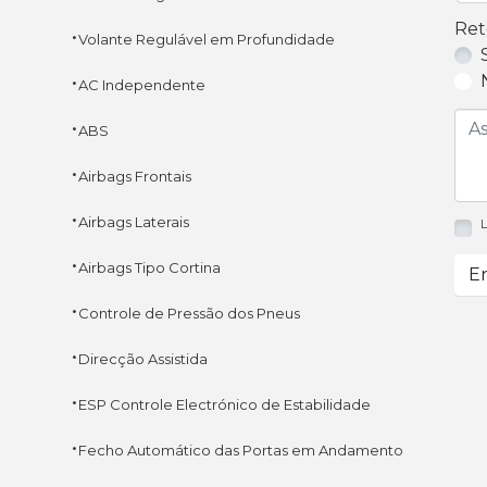
Ret
·
Volante Regulável em Profundidade
·
AC Independente
·
ABS
·
Airbags Frontais
·
Airbags Laterais
L
·
Airbags Tipo Cortina
En
·
Controle de Pressão dos Pneus
·
Direcção Assistida
·
ESP Controle Electrónico de Estabilidade
·
Fecho Automático das Portas em Andamento