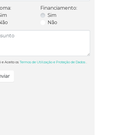
oma:
Financiamento:
Sim
Sim
Não
Não
i e Aceito os
Termos de Utilização e Proteção de Dados
.
viar