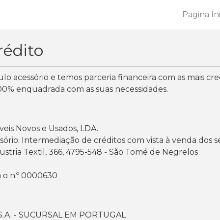
Pagina Ini
rédito
lo acessório e temos parceria financeira com as mais cred
00% enquadrada com as suas necessidades.
eis Novos e Usados, LDA.
ssório: Intermediação de créditos com vista à venda dos s
stria Textil, 366, 4795-548 - São Tomé de Negrelos
 o n.º 0000630
S.A. - SUCURSAL EM PORTUGAL