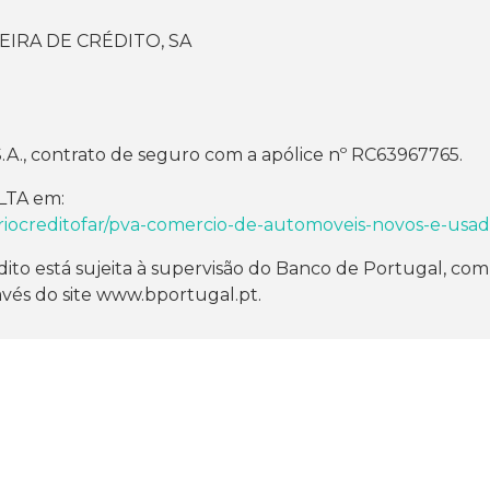
EIRA DE CRÉDITO, SA
.A., contrato de seguro com a apólice nº RC63967765.
TA em:
riocreditofar/pva-comercio-de-automoveis-novos-e-usad
dito está sujeita à supervisão do Banco de Portugal, co
avés do site www.bportugal.pt.